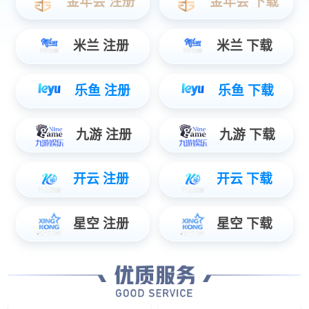
象鼻子·卤多多
燎聊·小海烧