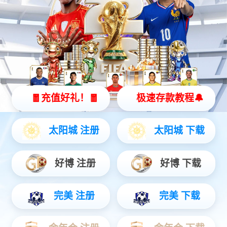
山花烧·新派辣子鸡