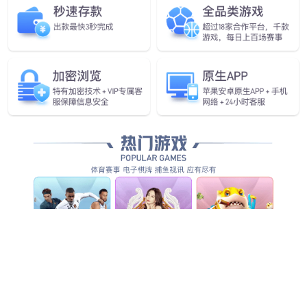
械门·炙烤奥义
拂肴小馆·风味川菜