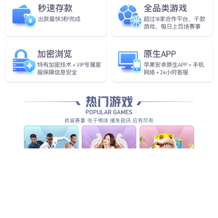
黔夺夺·贵州酸汤火锅
邻里·优鲜超市