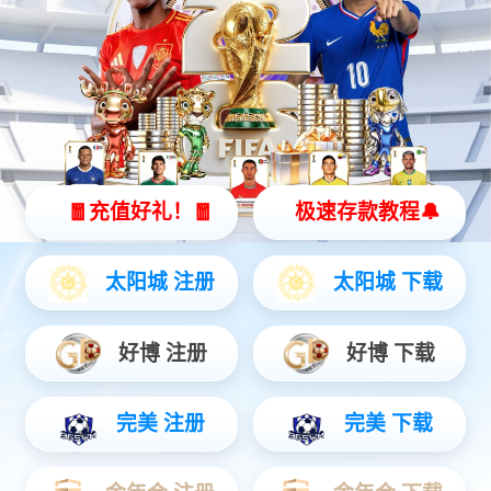
泰澜得·泰国料理
盐顶·地道自贡菜