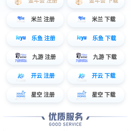
鸣鹤山房·串串茶坊
韩白山·烤肉