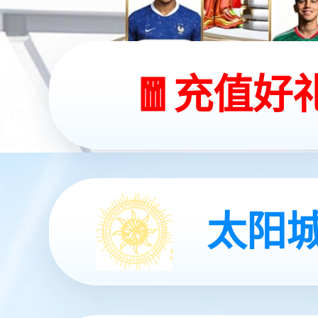
百年神厨·地道川菜