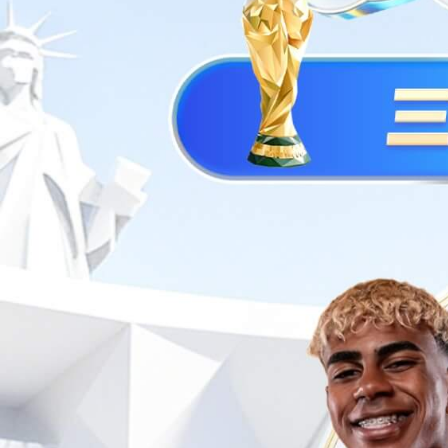
联系姓名
Contact Name
留言内容
Message Content